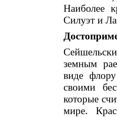
Наиболее к
Силуэт и Ла
Достоприм
Сейшельск
земным рае
виде флору
своими бе
которые сч
мире. Крас