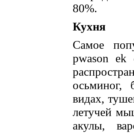
80%.
Кухня
Самое поп
pwason ek 
распростра
осьминог, 
видах, туше
летучей мы
акулы, вар