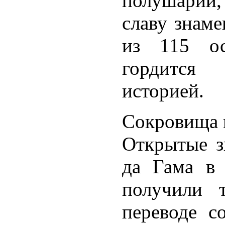
полушарий,
славу знам
из 115 ос
гордится
историей.
Сокровища 
Открытые з
да Гама в 
получили т
переводе с