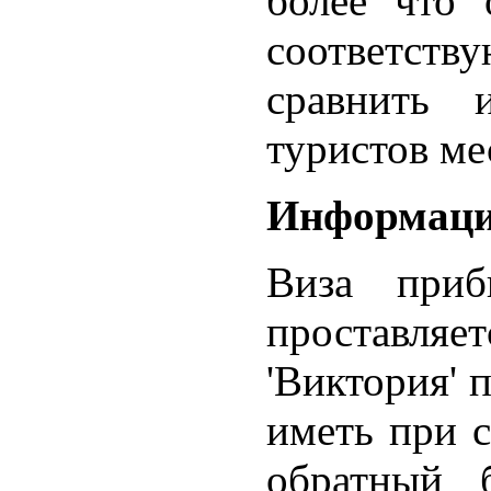
более что 
соответств
сравнить 
туристов ме
Информация
Виза приб
проставляе
'Виктория' 
иметь при 
обратный 