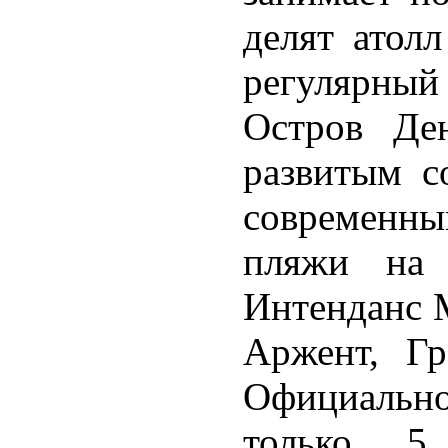
делят атолл
регулярный
Остров Де
развитым с
современны
пляжи на 
Интенданс 
Аржент, Г
Официальн
только 5