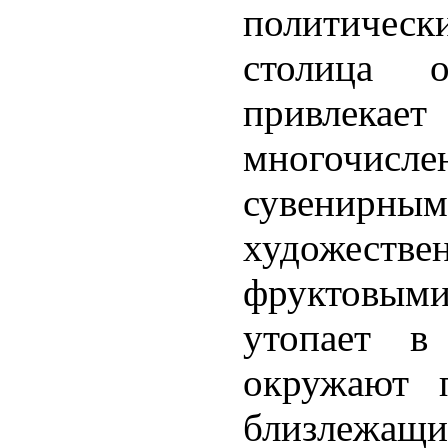
политически
столица о
привле
многочисле
сувенирн
художеств
фруктовым
утопает в
окружают 
близлеж