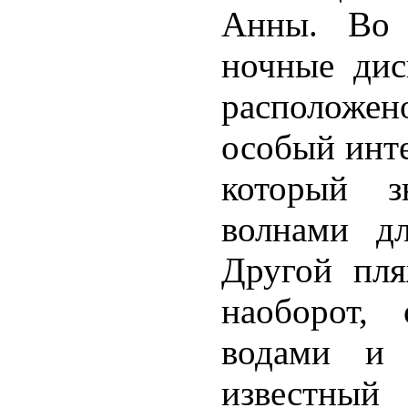
Анны. Во 
ночные дис
расположен
особый инте
который з
волнами д
Другой пл
наоборот,
водами и 
известны