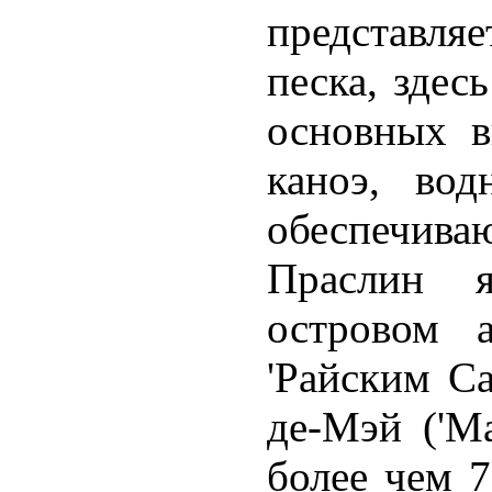
представля
песка, здес
основных в
каноэ, во
обеспечиваю
Праслин я
островом а
'Райским С
де-Мэй ('Ма
более чем 7