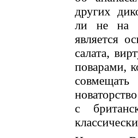
других дик
ли не на 
является о
салата, вир
поварами, 
совмещать
новаторство
с британс
классически