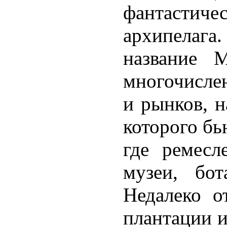
фантастич
архипелага
название 
многочисле
и рынков, 
которого бь
где ремесл
музеи, бо
Недалеко о
плантации 