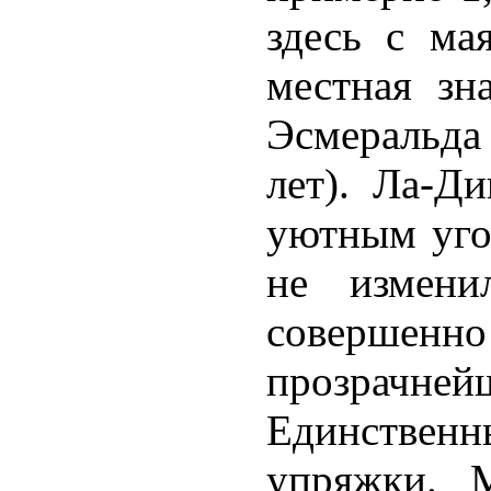
здесь с ма
местная зн
Эсмеральда
лет). Ла-Д
уютным уго
не измени
соверше
прозрачней
Единствен
упряжки. 