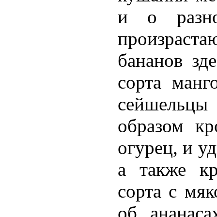
и о разно
произраст
бананов зд
сорта манг
сейшельцы
образом кр
огурец, и у
а также кр
сорта с мяк
об ананаса