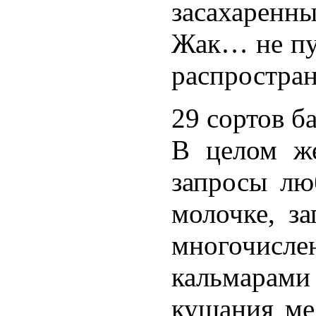
засахаренн
Жак… не пуг
распростран
29 сортов б
В целом же
запросы лю
молочке, з
многочисле
кальмарам
кушания ме