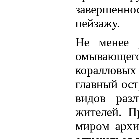
завершен
пейзажу.
Не менее 
омывающег
коралловых
главный ост
видов раз
жителей. П
миром архи