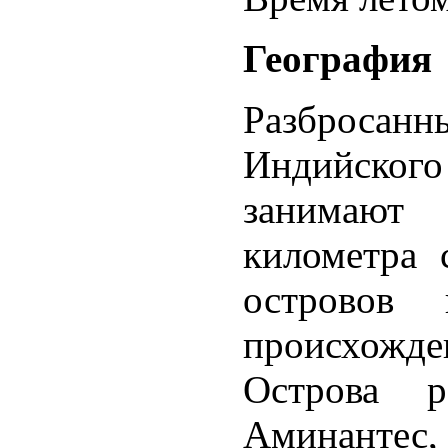
География
Разбросан
Индийског
занимают
километра 
островов 
происхожде
Острова р
Аминантес,