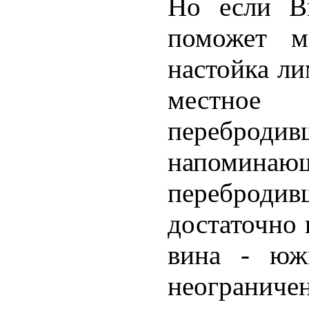
Но если В
поможет ме
настойка л
местное
перебро
напоминаю
переброди
достаточно
вина - юж
неограниче