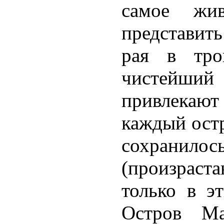
самое жи
представить
рая в тро
чистейший
привлекают
каждый ост
сохранил
(произраст
только в э
Остров Ма