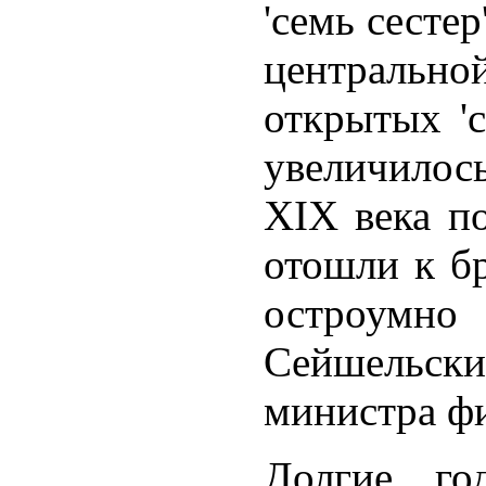
'семь сесте
центральн
открытых '
увеличилос
XIX века п
отошли к бр
остроумно
Сейшельски
министра ф
Долгие го