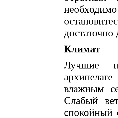
необходи
остановите
достаточно 
Климат
Лучшие п
архипелаг
влажным се
Слабый вет
спокойный 