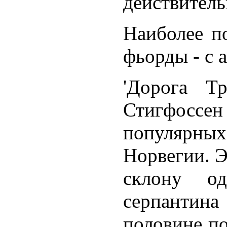
действитель
Наиболее п
фьорды - с 
'Дорога Тр
Стигфоссен
популярн
Норвегии. Э
склону од
серпантин
половине по