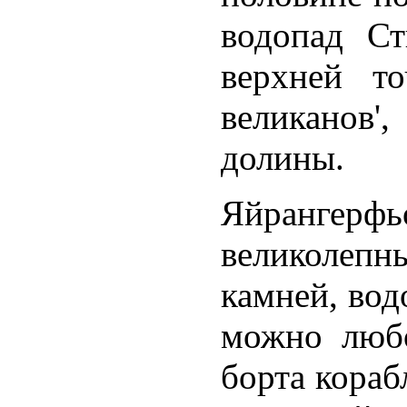
водопад Ст
верхней т
великанов
долины.
Яйрангер
великолеп
камней, вод
можно любо
борта кораб