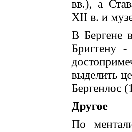
вв.), а Ста
XII в. и му
В Бергене 
Бриггену -
достоприм
выделить це
Бергенлос (1
Другое
По ментал