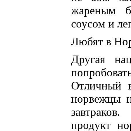
жареным б
соусом и ле
Любят в Нор
Другая на
попробоват
Отличный в
норвежцы н
завтраков
продукт но