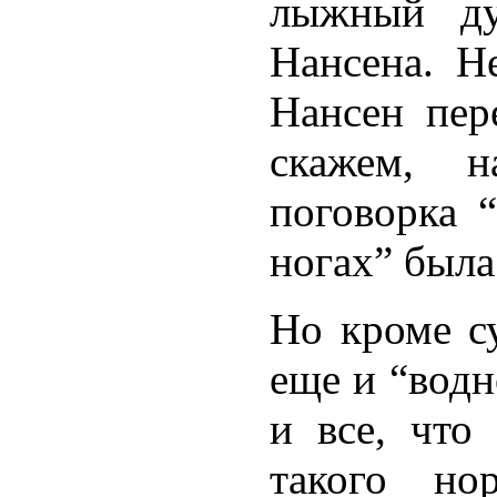
лыжный ду
Нансена. Н
Нансен пер
скажем, н
поговорка 
ногах” была
Но кроме с
еще и “вод
и все, что
такого но