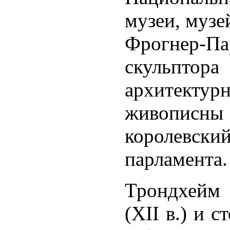
музеи, музе
Фрогнер-Па
скульпто
архитект
живописны
королевск
парламента.
Трондхейм 
(XII в.) и 