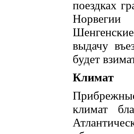
поездках гр
Норвегии
Шенгенски
выдачу въе
будет взима
Климат
Прибрежн
климат бл
Атлантиче