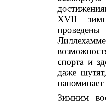
достижения
XVII зим
проведе
Лиллехамме
возможност
спорта и з
даже шутят
напоминает
Зимним во