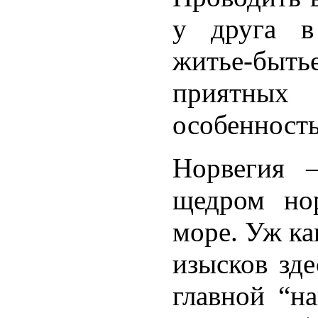
у друга в
житье-быт
приятных 
особенность
Норвегия 
щедром но
море. Уж ка
изысков зде
главной “н