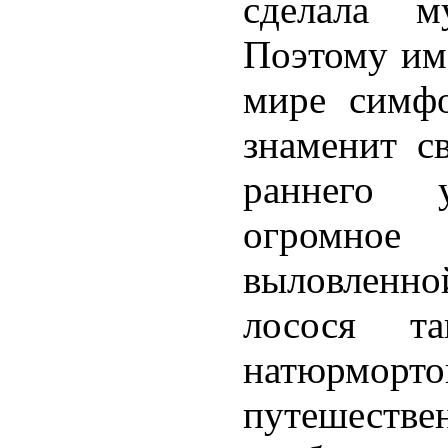
сделала м
Поэтому им
мире симфо
знаменит с
раннего у
огромное
выловленно
лосося т
натюрморто
путешеств