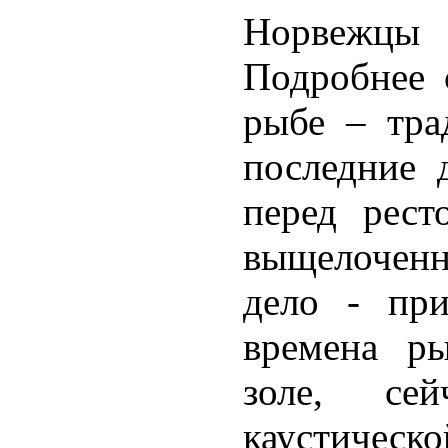
Норвежцы 
Подробнее 
рыбе – тра
последние 
перед рест
выщелоченн
дело - пр
времена ры
золе, се
каустическ