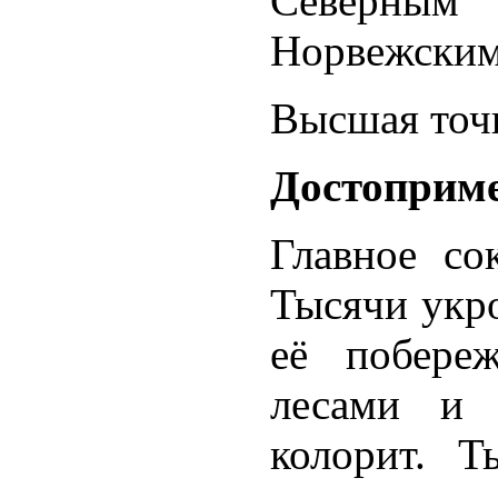
Северным 
Норвежским
Высшая точк
Достоприм
Главное со
Тысячи укр
её побере
лесами и 
колорит. 