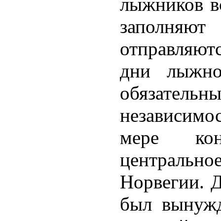
лыжников вс
заполняю
отправляют
дни лыжно
обязател
независимо
мере кон
центральн
Норвегии. 
был вынужд