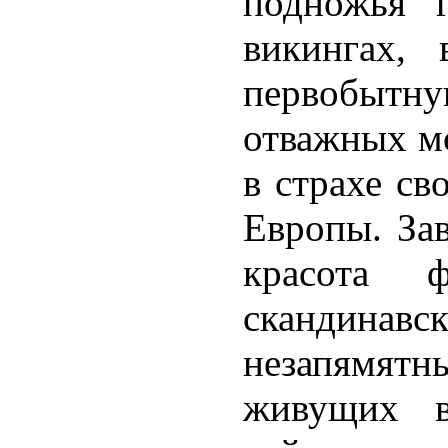
подножья 
викингах,
первобытн
отважных м
в страхе с
Европы. За
красота ф
скандинав
незапямятн
живущих в