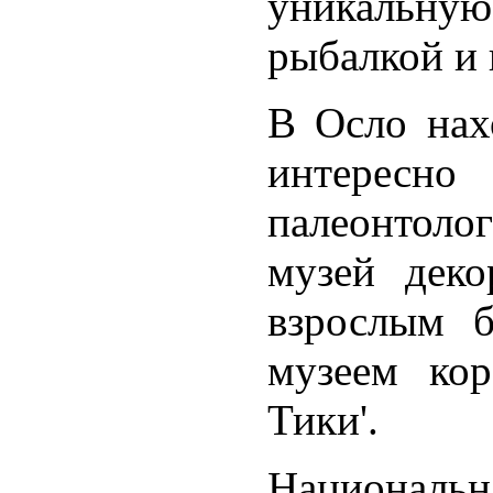
уникальну
рыбалкой и 
В Осло нах
интересно
палеонтоло
музей деко
взрослым б
музеем кор
Тики'.
Национальн