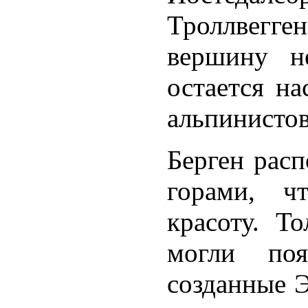
Троллвегге
вершину не
остается н
альпинистов
Берген рас
горами, ч
красоту. Т
могли поя
созданные 