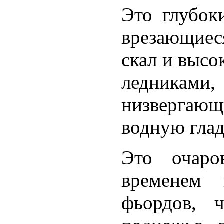
Это глубок
врезающиес
скал и высо
ледниками
низвергаю
водную глад
Это очаров
временем 
фьордов, 