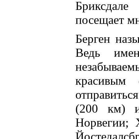
Бриксдале 
посещает мн
Берген наз
Ведь име
незабыва
красивым
отправитьс
(200 км) 
Норвегии; 
Йостедалсб