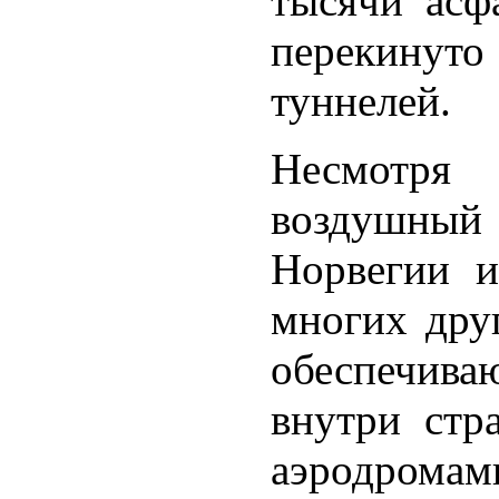
тысячи асф
перекинут
туннелей.
Несмотря 
воздушный
Норвегии и
многих дру
обеспечи
внутри стр
аэродромам