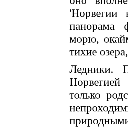
оно вполне
'Норвегии 
панорама 
морю, окай
тихие озера
Ледники. 
Норвегией
только род
непроходим
природны