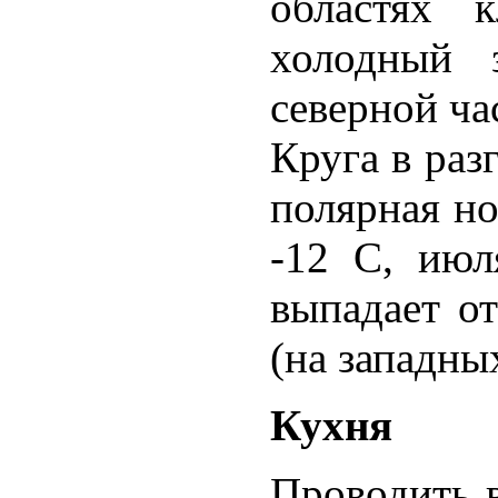
областях 
холодный 
северной ч
Круга в раз
полярная но
-12 С, июл
выпадает о
(на западных
Кухня
Проводить 