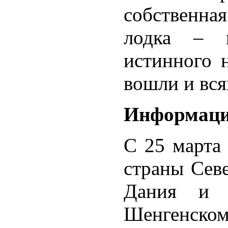
собственная
лодка – н
истинного 
вошли и вс
Информация
C 25 марта 
страны Сев
Дания и Ф
Шенгенско