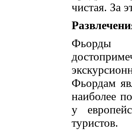
чистая. За э
Развлечени
Фьорды
достоприме
экскурсио
Фьордам яв
наиболее п
у европей
туристов.