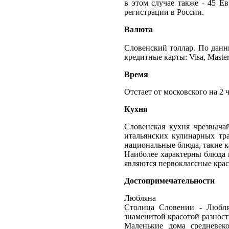
в этом случае также - 45 
регистрации в России.
Валюта
Словенский толлар. По данны
кредитные карты: Visa, Masterc
Время
Отстает от московского на 2 ч
Кухня
Словенская кухня чрезвычай
итальянских кулинарных тр
национальные блюда, такие к
Наиболее характерны блюда 
являются первоклассные крас
Достопримечательности
Любляна
Столица Словении - Любля
знаменитой красотой разнос
Маленькие дома средневек