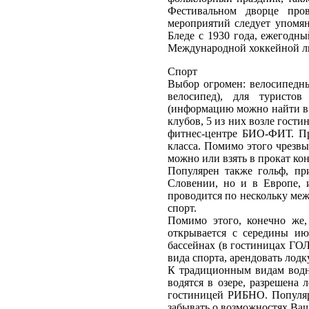
Фестивальном дворце про
мероприятий следует упомя
Бледе с 1930 года, ежегодн
Международной хоккейной л
Спорт
Выбор огромен: велосипедный
велосипед), для туристо
(информацию можно найти в к
клубов, 5 из них возле гости
фитнес-центре БИО-ФИТ. Пр
класса. Помимо этого чрезвы
можно или взять в прокат кон
Популярен также гольф, пр
Словении, но и в Европе, и
проводится по нескольку ме
спорт.
Помимо этого, конечно же,
открывается с середины ию
бассейнах (в гостиницах ГОЛ
вида спорта, арендовать лодк
К традиционным видам водн
водятся в озере, разрешена 
гостиницей РИБНО. Популяр
забывать о возможностях Ваши