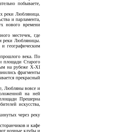
тельно побываете,
ах реки Любляница.
ства и парламента,
ух нового времени
ного местечек, где
ом реки Любляницы.
 и географическим
 прошлого века. По
 и площади Старого
ным на рубеже Х-ХI
ранились фрагменты
ывается прекрасный
ке, Любляны вовсе и
положенной на ней
 площади Прешерна
бителей искусства,
кинутых через реку
сторанчиков и кафе
тают ночные клубы и