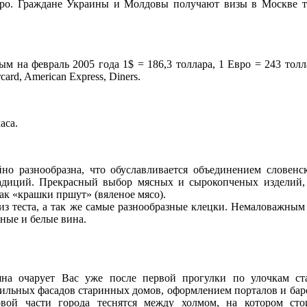
Евро. Граждане Украины и Молдовы получают визы в Москве 
м на февраль 2005 года 1$ = 186,3 толлара, 1 Евро = 243 тол
ard, American Express, Diners.
аса.
но разнообразна, что обуславливается объединением словенс
адиций. Прекрасный выбор мясных и сырокопченых изделий, 
ак «крашки пршут» (вяленое мясо).
из теста, а так же самые разнообразные клецки. Немаловажным
ные и белые вина.
на очарует Вас уже после первой прогулки по улочкам ста
тильных фасадов старинных домов, оформлением порталов и ба
овой части города теснятся между холмом, на котором сто