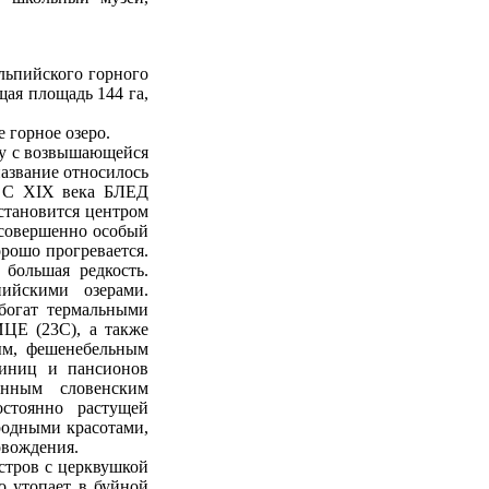
льпийского горного
щая площадь 144 га,
 горное озеро.
ву с возвышающейся
название относилось
. С XIX века БЛЕД
 становится центром
 совершенно особый
орошо прогревается.
большая редкость.
ийскими озерами.
богат термальными
ЦЕ (23С), а также
ым, фешенебельным
тиниц и пансионов
онным словенским
стоянно растущей
родными красотами,
овождения.
стров с церквушкой
о утопает в буйной