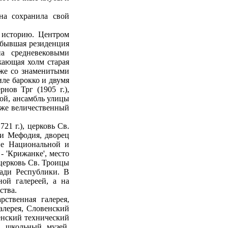
на сохранила свой
 историю. Центром
 бывшая резиденция
а средневековыми
жающая холм старая
кже со знаменитыми
тиле барокко и двумя
ов Трг (1905 г.),
кой, ансамбль улицы
кже величественный
1 г.), церковь Св.
 и Мефодия, дворец
ие Национальной и
- 'Крижанке', место
церковь Св. Троицы
щади Республики. В
ой галереей, а на
ства.
ственная галерея,
алерея, Словенский
енский технический
й школьный музей,