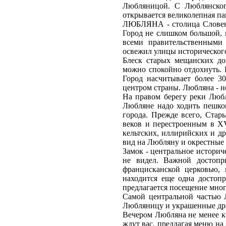
Любляницой. С Люблянского
открывается великолепная па
ЛЮБЛЯНА - столица Словени
Город не слишком большой, 
всеми правительственными
освежил улицы исторического
Блеск старых мещанских до
можно спокойно отдохнуть. 
Город насчитывает более 3
центром страны. Любляна - н
На правом берегу реки Любл
Любляне надо ходить пешко
города. Прежде всего, Стар
веков и перестроенным в XV
кельтских, иллирийских и д
вид на Любляну и окрестные
Замок - центральное историче
не видел. Важной достопр
францисканской церковью,
находится еще одна достоп
предлагается посещение мног
Самой центральной частью 
Любляницу и украшенные др
Вечером Любляна не менее к
ждут вас, предлагая меню на 