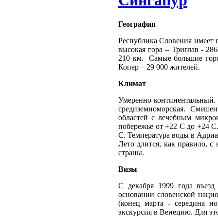
Сингапур
География
Республика Словения имеет п
высокая гора – Триглав - 286
210 км. Самые большие горо
Копер – 29 000 жителей.
Климат
Умеренно-континентальный.
средиземноморская. Смеше
областей с лечебным микро
побережье от +22 C до +24 C
С. Температура воды в Адриа
Лето длится, как правило, с
страны.
Визы
С декабря 1999 года въез
основании словенской нацио
(конец марта - середина н
экскурсия в Венецию. Для эт