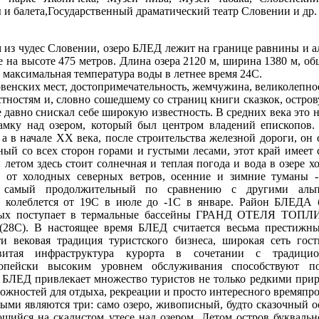
 и балета,Государственный драматический театр Словении и др.
 из чудес Словении, озеро БЛЕД лежит на границе равнины и а
 на высоте 475 метров. Длина озера 2120 м, ширина 1380 м, об
, максимальная температура воды в летнее время 24С.
венских мест, достопримечательность, жемчужина, великолепное
тностям и, словно сошедшему со страниц книги сказкок, остро
давно снискал себе широкую известность. В средниx века это 
замку над озером, который был центром владений епископов
 а в начале ХХ века, после строительства железной дороги, он
ый со всех сторон горами и густыми лесами, этот край имеет
летом здесь стоит солнечная и теплая погода и вода в озере х
от холодных северных ветров, осенние и зимние туманы - 
 самый продолжительный по сравнению с другими альп
а колеблется от 19С в июле до -1С в январе. Район БЛЕДА 
орых поступает в термальные бассейны ГРАНД ОТЕЛЯ ТОПЛИ
8С). В настоящее время БЛЕД считается весьма престижн
и вековая традиция туристского бизнеса, широкая сеть гос
звитая инфраструктура курорта в сочетании с традици
ропейски высоким уровнем обслуживания способствуют по
. БЛЕД привлекает множество туристов не только редкими при
можностей для отдыха, рекреации и просто интересного времяпр
ыми являются три: само озеро, живописный, будто сказочный о
щийся на скалистом утесе над озером. Летом остров буквальн