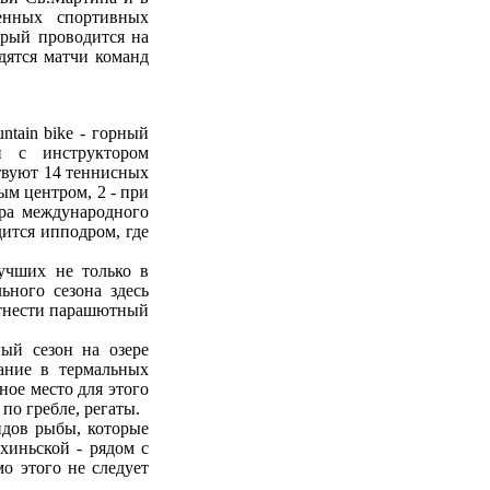
енных спортивных
орый проводится на
дятся матчи команд
tain bike - горный
и с инструктором
ствуют 14 теннисных
ым центром, 2 - при
ера международного
ится ипподром, где
учших не только в
ьного сезона здесь
отнести парашютный
ый сезон на озере
ание в термальных
ое место для этого
по гребле, регаты.
идов рыбы, которые
охиньской - рядом с
о этого не следует