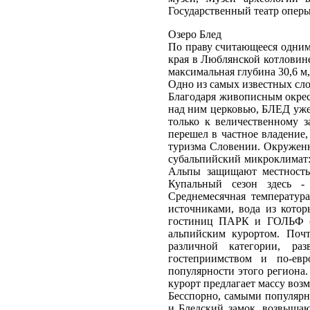
Государственный театр оперы
Озеро Блед
По праву считающееся одним
края в Люблянской котловине
максимальная глубина 30,6 м
Одно из самых известных сло
Благодаря живописным окрес
над ним церковью, БЛЕД уже 
только к величественному 
перешел в частное владение,
туризма Словении. Окруженн
субальпийский микроклимат: 
Альпы защищают местность 
Купальный сезон здесь -
Среднемесячная температур
источниками, вода из кот
гостиниц ПАРК и ГОЛЬФ (2
альпийским курортом. Почт
различной категории, ра
гостеприимством и по-ев
популярности этого региона
курорт предлагает массу воз
Бесспорно, самыми популярн
и Бледский замок, возвышаю