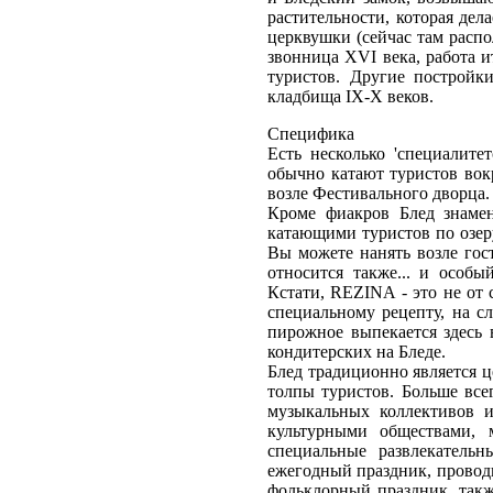
растительности, которая де
церквушки (сейчас там распо
звонница XVI века, работа и
туристов. Другие постройк
кладбища IX-X веков.
Специфика
Есть несколько 'специалит
обычно катают туристов вок
возле Фестивального дворца.
Кроме фиакров Блед знам
катающими туристов по озер
Вы можете нанять возле го
относится также... и осо
Кстати, REZINA - это не от 
специальному рецепту, на сл
пирожное выпекается здесь
кондитерских на Бледе.
Блед традиционно является 
толпы туристов. Больше все
музыкальных коллективов и
культурными обществами, 
специальные развлекательн
ежегодный праздник, провод
фольклорный праздник, такж