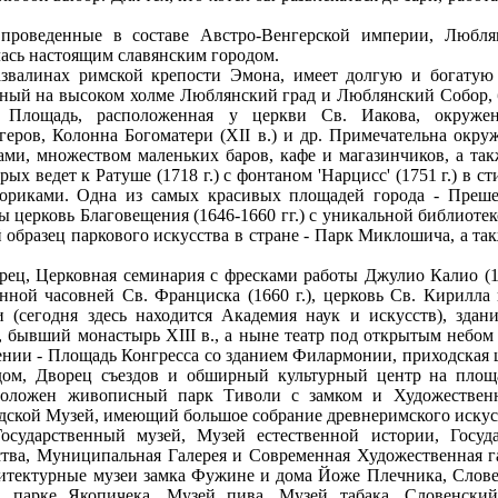
 проведенные в составе Австро-Венгерской империи, Любля
лась настоящим славянским городом.
азвалинах римской крепости Эмона, имеет долгую и богатую
нный на высоком холме Люблянский град и Люблянский Собор,
я Площадь, расположенная у церкви Св. Иакова, окружен
еров, Колонна Богоматери (XII в.) и др. Примечательна окру
ками, множеством маленьких баров, кафе и магазинчиков, а та
рых ведет к Ратуше (1718 г.) с фонтаном 'Нарцисс' (1751 г.) в с
риками. Одна из самых красивых площадей города - Прешерн
ы церковь Благовещения (1646-1660 гг.) с уникальной библиоте
образец паркового искусства в стране - Парк Миклошича, а та
ец, Церковная семинария с фресками работы Джулио Калио (172
анной часовней Св. Франциска (1660 г.), церковь Св. Кирилла
(сегодня здесь находится Академия наук и искусств), здан
 бывший монастырь XIII в., а ныне театр под открытым небом 
нии - Площадь Конгресса со зданием Филармонии, приходская 
в дом, Дворец съездов и обширный культурный центр на пло
сположен живописный парк Тиволи с замком и Художественн
одской Музей, имеющий большое собрание древнеримского искус
сударственный музей, Музей естественной истории, Государ
ства, Муниципальная Галерея и Современная Художественная г
хитектурные музеи замка Фужине и дома Йоже Плечника, Слов
в парке Якопичека, Музей пива, Музей табака, Словенски