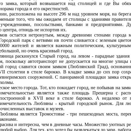
 замка, который возвышается над столицей и где Вы обяза
норама города и его окрестностей.
и, расположена на высоте 296 м над уровнем моря, на берег
меньше того, что мы ожидаем от столицы с зданиями правитель
 учреждениями, посольствами, банками и предприятиями. Д
 центра, отнюдь не испортив их.
мов остается нетронутым, между древними стенами города м
Городской парк с ветвями ив почти сливается с зеленым цвет
00000 жителей и является важным политическим, культурным
ебольшой, но очень красивый город.
яница раскинулся Старый город, на левом - парадные здания
м, поскольку автотранспорт не допускается на многие улицы
ый город славится своим замком (Люблянский Град), основан
II столетии в стиле барокко. В кладке замка до сих пор сох
ревнеримских сооружений. С панорамной площадки замка откр
 холмы.
ское место города. Тот, кто покидает город, не побывав на зам
имечательностью является также площадь Прешерна с рас
 построенной в XVII веке в стиле барокко. А недалеко от
римечательность Любляны - крытый городской рынок. Для лю
очисленных выставок и музеев.
Любляны является Тромостовье - три пешеходных моста, пере
аконами.
расива и интересна, чем в дневные часы. Множество уютных ре
любой выбор. Для тех, кто хотел бы развлекаться до зари, рабо