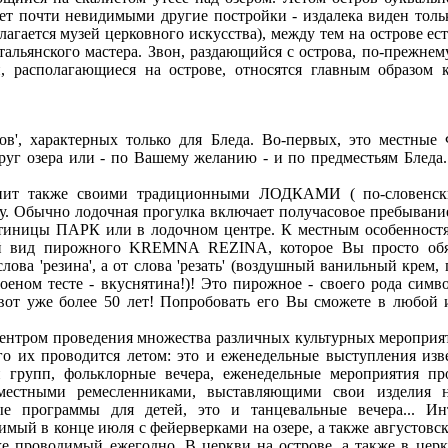
лает почти невидимыми другие постройки - издалека виден тол
лагается музей церковного искусства), между тем на острове ес
тальянского мастера. Звон, раздающийся с острова, по-прежне
и, располагающиеся на острове, относятся главным образом 
етов', характерных только для Бледа. Во-первых, это местн
руг озера или - по Вашему желанию - и по предместьям Бледа.
енит также своими традиционными ЛОДКАМИ ( по-словенск
у. Обычно лодочная прогулка включает получасовое пребывание
стиницы ПАРК или в лодочном центре. К местным особенност
бый вид пирожного KREMNA REZINA, которое Вы просто обя
слова 'резина', а от слова 'резать' (воздушный ванильный крем
оеном тесте - вкуснятина!)! Это пирожное - своего рода симв
 вот уже более 50 лет! Попробовать его Вы сможете в любой
центром проведения множества различных культурных меропри
го их проводится летом: это и еженедельные выступления из
 групп, фольклорные вечера, еженедельные мероприятия пр
местными ремесленниками, выставляющими свои изделия 
ые программы для детей, это и танцевальные вечера... Инт
имый в конце июля с фейерверками на озере, а также августов
е проводимый ежегодно. В церкви на острове, а также в цер