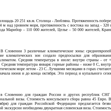
лощадь 20 251 кв.м. Столица - Любляна. Протяженность побереж
4 м над уровнем моря, протяженность с востока на запад - 320 к
да Марибор – 110 000 жителей, Целье – 50 000 жителей, Крань
 В Словении 3 различные климатические зоны: среднеевропей
ние климатических зон создало предпосылки для образован
климатом. Средняя температура в июле: внутри страны - от 
. Средняя температура января: горные районы – ниже 0 С, внутр
тическом море летом - 23 С. Лучшими месяцами в горах считаютс
 начала июня и до конца октября. Это период и купального сезо
д в Словению для граждан России и других республик СНГ 
нальной визы. Стоимость консульского сбора равна 45 Евро. 
оября) для граждан Российской Федерации предлагается безв
ой экскурсии необходима двукратная словенская виза. Стоимость