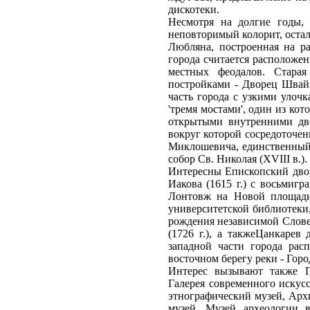
дискотеки.
Несмотря на долгие годы,
неповторимый колорит, оста
Любляна, построенная на р
города считается расположе
местных феодалов. Стара
постройками - Дворец Швайг
часть города с узкими улоч
'тремя мостами', один из кото
открытыми внутренними дво
вокруг которой сосредоточен
Миклошевича, единственный 
собор Св. Николая (XVIII в.).
Интересны Епископский двор
Иакова (1615 г.) с восьмигр
Лонтовж на Новой площади 
университетской библиотеки,
рождения независимой Слове
(1726 г.), а такжеЦанкаре
западной части города ра
восточном берегу реки - Гор
Интерес вызывают также Го
Галерея современного искус
этнографический музей, Ар
музей, Музей археологии 