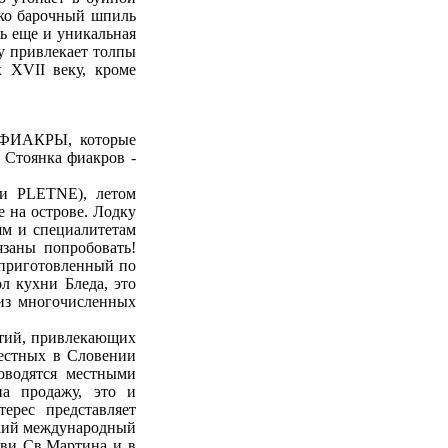
ько барочный шпиль
ть еще и уникальная
му привлекает толпы
к XVII веку, кроме
ые ФИАКРЫ, которые
 Стоянка фиакров -
и PLETNE), летом
 на острове. Лодку
ям и специалитетам
заны попробовать!
, приготовленный по
ол кухни Бледа, это
 из многочисленных
ятий, привлекающих
вестных в Словении
оводятся местными
на продажу, это и
ерес представляет
ский международный
кви Св.Мартина и в