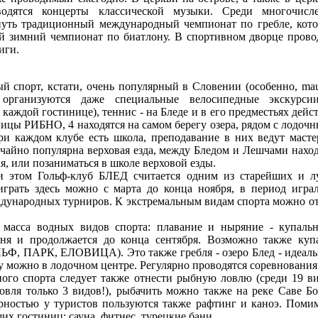
водятся концерты классической музыки. Среди многочисл
нуть традиционный международный чемпионат по гребле, кот
ый зимний чемпионат по биатлону. В спортивном дворце прово
иги.
 спорт, кстати, очень популярный в Словении (особенно, maun
в организуются даже специальные велосипедные экскурси
аждой гостинице), теннис - на Бледе и в его предместьях дей
ницы РИБНО, 4 находятся на самом берегу озера, рядом с лодочн
и каждом клубе есть школа, преподавание в них ведут маст
чайно популярна верховая езда, между Бледом и Лешчами наход
я, или позаниматься в школе верховой езды.
и этом Гольф-клуб БЛЕД считается одним из старейших и л
грать здесь можно с марта до конца ноября, в период играл
ждународных турниров. К экстремальным видам спорта можно 
 масса водных видов спорта: плавание и ныряние - купальн
ня и продолжается до конца сентября. Возможно также куп
ЬФ, ПАРК, ЕЛОВИЦА). Это также гребля - озеро Блед - идеальн
у можно в лодочном центре. Регулярно проводятся соревнования 
ого спорта следует также отнести рыбную ловлю (среди 19 в
ловля только 3 видов!), рыбачить можно также на реке Саве Б
ностью у туристов пользуются также рафтинг и каноэ. Помим
х гостиниц: сауна, фитнес, турецкие бани...