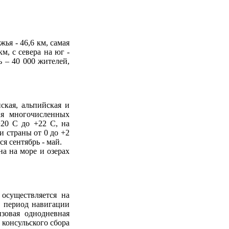
ья - 46,6 км, самая
м, с севера на юг -
 – 40 000 жителей,
ская, альпийская и
ия многочисленных
+20 C до +22 C, на
и страны от 0 до +2
я сентябрь - май.
на на море и озерах
осуществляется на
В период навигации
изовая однодневная
 консульского сбора