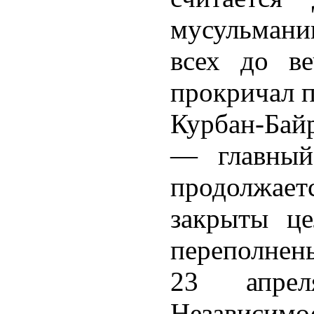
мусульманин
всех до ве
прокричал п
Курбан-Бай
— главный
продолжае
закрыты це
переполнены
23 апре
Независимо