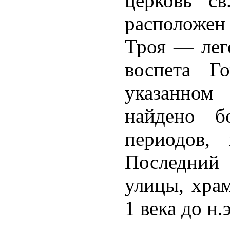
церковь св
расположен 
Троя — лег
воспета Г
указанном
найдено б
периодов,
Последний 
улицы, хра
1 века до н.э