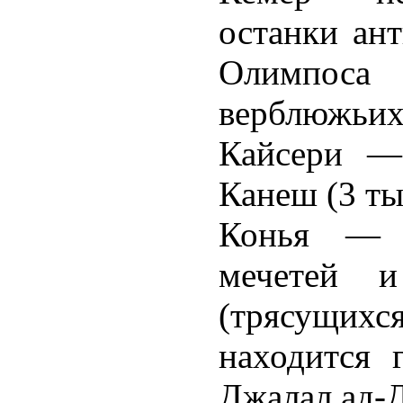
останки ан
Олимпоса
верблюжьих
Кайсери — 
Канеш (3 тыс
Конья — в
мечетей и
(трясущи
находится 
Джалал ад-