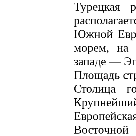
Турецкая р
располагае
Южной Евро
морем, на
западе — Э
Площадь стр
Столица г
Крупнейший 
Европейск
Восточно