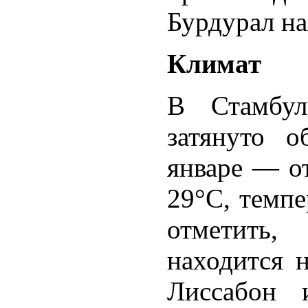
Бурдурал на
Климат
В Стамбул
затянуто о
январе — от
29°С, темп
отметить,
находится 
Лиссабон 