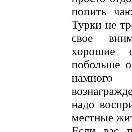
попить чаю
Турки не тр
свое вним
хорошие о
побольше о
намного
вознагражд
надо воспр
местные жи
Если вас п