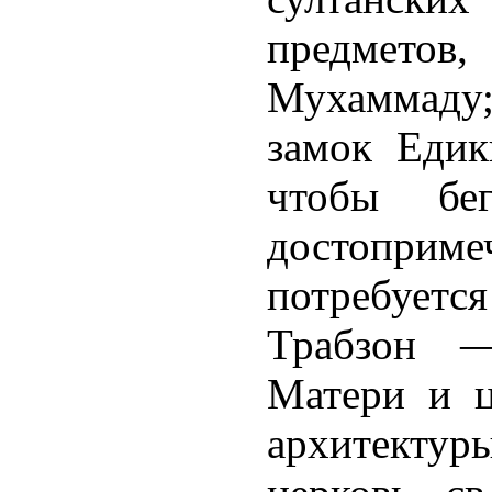
предмето
Мухаммаду;
замок Едик
чтобы бе
достоприм
потребуется
Трабзон —
Матери и ц
архитектуры