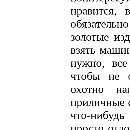
нравится, 
обязательн
золотые из
взять машин
нужно, все
чтобы не о
охотно на
приличные с
что-нибудь
просто отд