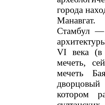
города нахо
Манавгат.
Стамбул — 
архитектур
VI века (в
мечеть, се
мечеть Ба
дворцовый
котором р
султанск