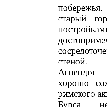
побережья.
старый го
построй
достопр
сосредоточе
стеной.
Аспендос -
хорошо со
римского ак
Бурса — не