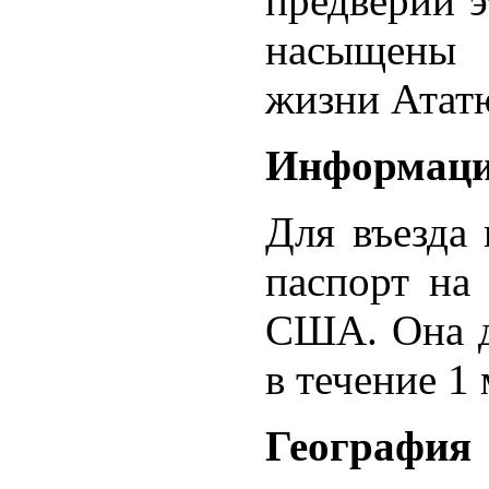
предверии э
насыщены 
жизни Атат
Информация
Для въезда
паспорт на
США. Она д
в течение 1 
География