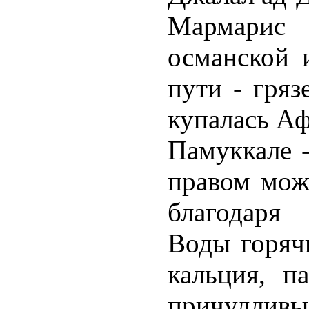
Мармарис
османской 
пути - гря
купалась А
Памуккале -
правом можн
благодаря
Воды горяч
кальция, п
причудлив