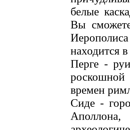
белые каск
Вы сможете
Иерополис
находится в
Перге - ру
роскошной 
времен рим
Сиде - гор
Аполлона,
археологи