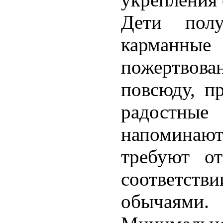
Дети пол
карманные
пожертвован
повсюду, п
радостные
напоминают
требуют о
соответст
обычаями.