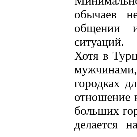
Минимальн
обычаев н
общении и
ситуаций.
Хотя в Тур
мужчинами
городках дл
отношение к
больших гор
делается н