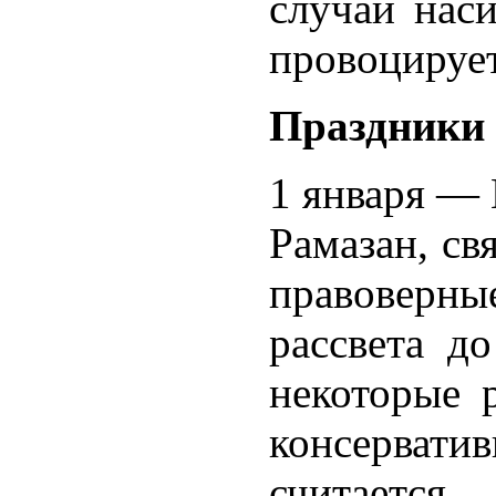
случаи нас
провоцирует
Праздники
1 января — 
Рамазан, св
правоверны
рассвета д
некоторые 
консерват
считается