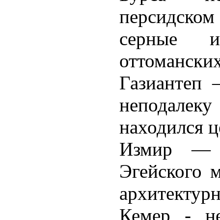
персидско
серные и
оттоманских
Газиантеп 
неподалек
находился ц
Измир — 
Эгейского м
архитектур
Кемер - н