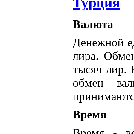
Турция
Валюта
Денежной е
лира. Обме
тысяч лир.
обмен ва
принимаютс
Время
Время - во