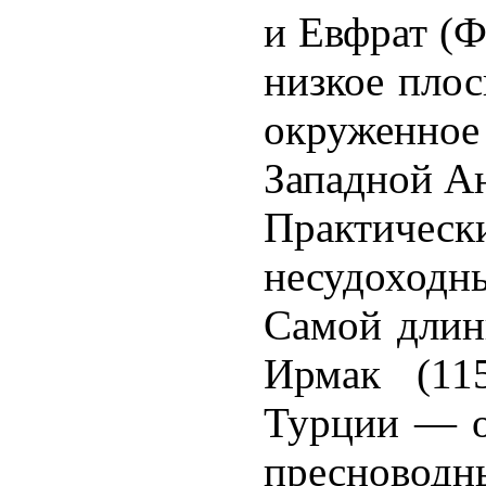
и Евфрат (
низкое плос
окруженно
Западной Ан
Практическ
несудоходн
Самой длин
Ирмак (11
Турции — о
пресновод