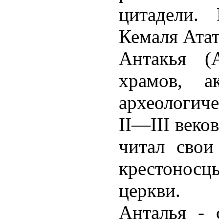
цитадели.
Кемаля Ата
Антакья (
храмов, а
археологич
II—III веков
читал свои
крестонос
церкви.
Анталья - 