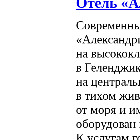
Отель «А
Современны
«Александр
на высокок
в Геленджик
на централь
в тихом жив
от моря и и
оборудован
К услугам г