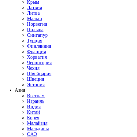
Крым
Латвия
Литва
Мальта
Норвегия
Польша
Сингапур
Турция
Финляндия
Франция
Хорватия
Черногория
Чехия
Швейцария
Швеция
Эстония
Азия
Вьетнам
Израиль
Индия
Китай
Корея
Малайзия
Мальдивы
ОАЭ