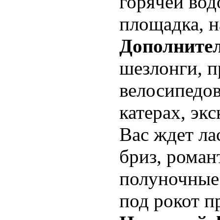
горячей вод
площадка, н
Дополните
шезлонги, п
велосипедов
катерах, эк
Вас ждет ла
бриз, роман
полуночные
под рокот п