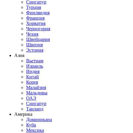
Сингапур
Турция
Финляндия
Франция
Хорватия
Черногория
Чехия
Швейцария
Швеция
Эстония
Азия
Вьетнам
Израиль
Индия
Китай
Корея
Малайзия
Мальдивы
ОАЭ
Сингапур
Таиланд
Америка
Доминикана
Куба
Мексика