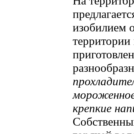
На территор
предлагает
изобилием о
территории 
приготовлен
разнообраз
прохладите
мороженное,
крепкие нап
Собственны