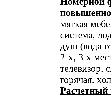
Номерной ф
повышенной
мягкая мебе
система, ло
душ (вода г
2-х, 3-х ме
телевизор, 
горячая, хо
Расчетный 